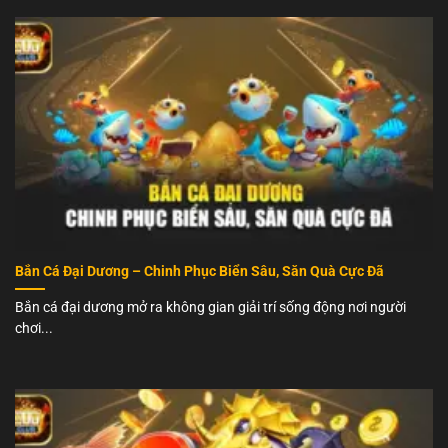
cao hơn.
Sảnh đại gia săn Boss lớn
Đối với những người có kinh nghiệm, các sảnh cao cấp
sẽ mang lại thử thách hấp dẫn hơn với sự xuất hiện của
nhiều Boss khổng lồ. Những mục tiêu này thường có
lượng máu lớn nhưng phần thưởng mang lại cũng rất
hấp dẫn. Khi tham gia tại khu vực này, người chơi cần
chuẩn bị chiến thuật hợp lý và lựa chọn vũ khí mạnh để
có thể tiêu diệt Boss trong thời gian ngắn nhất.
Bắn Cá Đại Dương – Chinh Phục Biển Sâu, Săn Quà Cực Đã
Chế độ đấu giải nhận thưởng
Bắn cá đại dương mở ra không gian giải trí sống động nơi người
Ngoài các phòng truyền thống, hệ thống còn tổ chức
chơi...
nhiều giải đấu nhằm tạo môi trường cạnh tranh hấp
dẫn. Người tham gia sẽ so tài kỹ năng để đạt thứ hạng
cao và nhận phần thưởng giá trị. Những giải đấu này
giúp bắn cá trở nên sôi động hơn khi người chơi không
chỉ săn mục tiêu mà còn cạnh tranh trực tiếp với nhiều