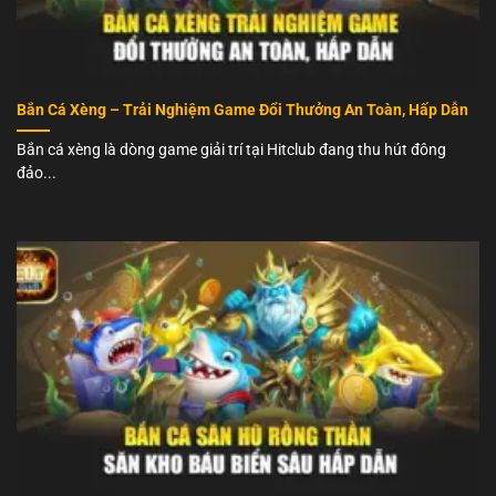
trang bị đa dạng cho phép lựa chọn nhiều loại súng và
kỹ năng đặc biệt nhằm tăng khả năng tiêu diệt mục tiêu
lớn.
Bắn Cá Xèng – Trải Nghiệm Game Đổi Thưởng An Toàn, Hấp Dẫn
Các loại đại bác sức mạnh
Bắn cá xèng là dòng game giải trí tại Hitclub đang thu hút đông
Đại bác là vũ khí chính trong quá trình săn mục tiêu
đảo...
dưới đại dương. Mỗi cấp độ đại bác đều có sức công
phá khác nhau và phù hợp với từng loại sinh vật. Khi
tham gia, người chơi nên linh hoạt thay đổi cấp độ đại
bác tùy theo mục tiêu để tối ưu hóa lượng đạn tiêu hao.
Kỹ năng đóng băng mục tiêu
Một số kỹ năng đặc biệt có khả năng làm chậm hoặc
đóng băng toàn bộ sinh vật trong phạm vi nhất định.
Đây là cơ hội tốt để người chơi tập trung hỏa lực và tiêu
diệt nhiều mục tiêu cùng lúc. Việc tận dụng đúng thời
điểm sẽ giúp bắn cá đạt hiệu quả cao và mang lại lợi
nhuận đáng kể.