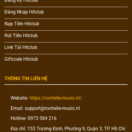
Đăng Ký Hitclub
Đăng Nhập Hitclub
Nạp Tiền Hitclub
Rút Tiền Hitclub
Link Tải Hitclub
Giftcode Hitclub
THÔNG TIN LIÊN HỆ
Website:
https://rochelle-music.nl/
Email:
support@rochelle-music.nl
Hotline: 0973 584 216
Địa chỉ: 153 Trương Định, Phường 9, Quận 3, TP. Hồ Chí